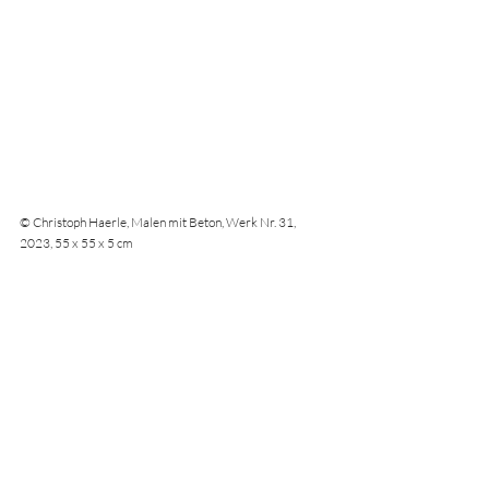
© Christoph Haerle, Malen mit Beton, Werk Nr. 31, 
2023, 55 x 55 x 5 cm