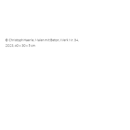
© Christoph Haerle, Malen mit Beton, Werk Nr. 34, 
2023, 40 x 30 x 5 cm