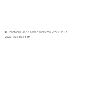
© Christoph Haerle, Malen mit Beton, Werk Nr. 35, 
2023, 40 x 30 x 5 cm