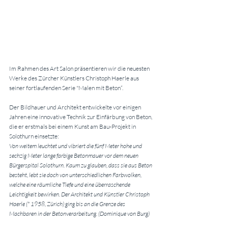
Im Rahmen des Art Salon präsentieren wir die neuesten 
Werke des Zürcher Künstlers Christoph Haerle aus 
seiner fortlaufenden Serie "Malen mit Beton“.
Der Bildhauer und Architekt entwickelte vor einigen 
Jahren eine innovative Technik zur Einfärbung von Beton, 
die er erstmals bei einem Kunst am Bau-Projekt in 
Solothurn einsetzte:
Von weitem leuchtet und vibriert die fünf Meter hohe und 
sechzig Meter lange farbige Betonmauer vor dem neuen 
Bürgerspital Solothurn. Kaum zu glauben, dass sie aus Beton 
besteht, lebt sie doch von unterschiedlichen Farbwolken, 
welche eine räumliche Tiefe und eine überraschende 
Leichtigkeit bewirken. Der Architekt und Künstler Christoph 
Haerle (* 1958, Zürich) ging bis an die Grenze des 
Machbaren in der Betonverarbeitung. (Dominique von Burg)