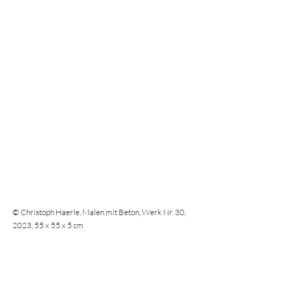
© Christoph Haerle, Malen mit Beton, Werk Nr. 30, 
2023, 55 x 55 x 5 cm