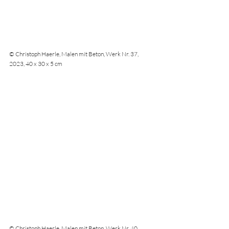
© Christoph Haerle, Malen mit Beton, Werk Nr. 37, 
2023, 40 x 30 x 5 cm
© Christoph Haerle, Malen mit Beton, Werk Nr. 40, 