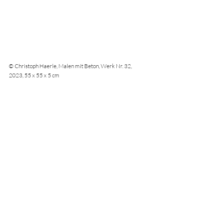
© Christoph Haerle, Malen mit Beton, Werk Nr. 32, 
2023, 55 x 55 x 5 cm