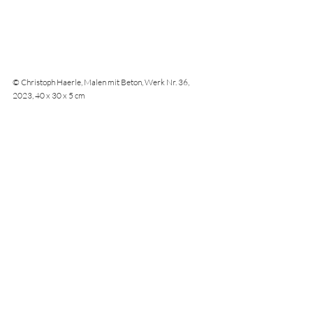
© Christoph Haerle, Malen mit Beton, Werk Nr. 36, 
2023, 40 x 30 x 5 cm