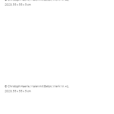
2023, 55 x 55 x 5 cm
© Christoph Haerle, Malen mit Beton, Werk Nr. 41, 
2023, 55 x 55 x 5 cm