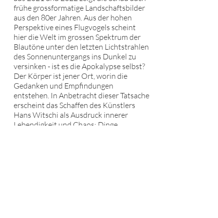
frühe grossformatige Landschaftsbilder
aus den 80er Jahren. Aus der hohen
Perspektive eines Flugvogels scheint
hier die Welt im grossen Spektrum der
Blautöne unter den letzten Lichtstrahlen
des Sonnenuntergangs ins Dunkel zu
versinken - ist es die Apokalypse selbst?
Der Körper ist jener Ort, worin die
Gedanken und Empfindungen
entstehen. In Anbetracht dieser Tatsache
erscheint das Schaffen des Künstlers
Hans Witschi als Ausdruck innerer
Lebendigkeit und Chaos: Dinge
entstehen, blühen auf, vergehen und
entstehen neu. Die Vision eines Körpers
als Begrenzung und Verweigerung - wie
es eigentlich eine frühe Versehrtheit aus
Kindertagen erwarten liesse - zeigt sich
bei Hans Witschi als irreführend. Im
Gegenteil, mit seiner sensiblen Sicht als
Aussenseiter erforscht er in
«Beginnings» die Weite und das