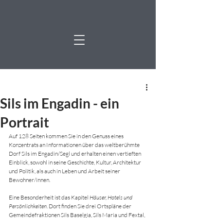
Sils im Engadin - ein
Portrait
Auf 128 Seiten kommen Sie in den Genuss eines 
Konzentrats an Informationen über das weltberühmte 
Dorf Sils im Engadin/Segl und erhalten einen vertieften 
Einblick, sowohl in seine Geschichte, Kultur, Architektur 
und Politik, als auch in Leben und Arbeit seiner 
Bewohner/innen.
Eine Besonderheit ist das Kapitel 
Häuser, Hotels und 
Persönlichkeiten
. Dort finden Sie drei Ortspläne der 
Gemeindefraktionen Sils Baselgia, Sils Maria und Fextal, 