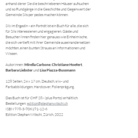
anhand derer Sie die beschriebenen Häuser aufsuchen 
und so Rundgänge in die Geschichte und Gegenwert der 
Gemeinde Sils per pedes machen können.
Sils im Engadin – ein Porträt
 ist ein Buch für alle, die sich 
für Sils interessieren und engagieren. Gäste und 
Besucher/innen finden hier genauso wie Einheimische, 
die sich vertieft mit ihrer Gemeinde auseinandersetzen 
möchten, einen bunten Strauss an Informationen und 
Wissen.
Autorinnen: 
Mirella Carbone
, 
Christiane Hoefert
, 
Barbara Liebster
 und 
Lisa Piazza-Bussmann
128 Seiten, 24 x 17 cm, Deutsch, s/w- und 
Farbabbildungen, Hardcover, Folienprägung.
Das Buch ist für CHF 28.- (plus Porto) erhältlich.
Bestellungen: 
edition@stephanwitschi.ch
ISBN 978-3-906191-12-6
Edition Stephan Witschi, Zürich, 2022